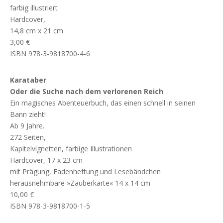
farbig illustriert
Hardcover,
14,8 cm x 21 cm
3,00 €
ISBN 978-3-9818700-4-6
Karataber
Oder die Suche nach dem verlorenen Reich
Ein magisches Abenteuerbuch, das einen schnell in seinen
Bann zieht!
Ab 9 Jahre.
272 Seiten,
Kapitelvignetten, farbige Illustrationen
Hardcover, 17 x 23 cm
mit Prägung, Fadenheftung und Lesebändchen
herausnehmbare »Zauberkarte« 14 x 14 cm
10,00 €
ISBN 978-3-9818700-1-5