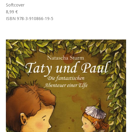
Softcover
8,99 €
ISBN 978-3-910866-19-5